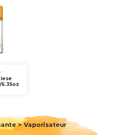
r
Wiese
/6.35oz
sante > Vaporisateur