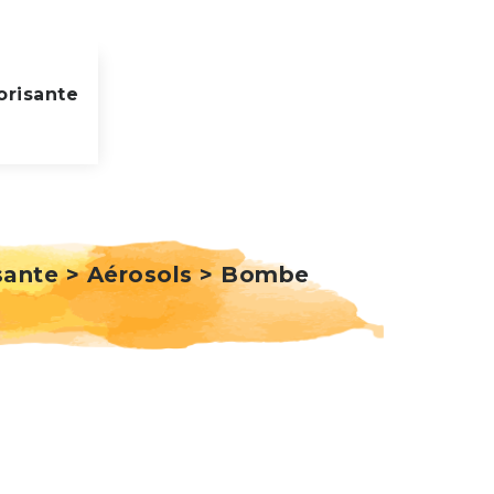
risante
isante > Aérosols > Bombe