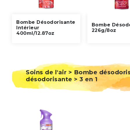
Bombe Désodorisante
Bombe Désodo
Intérieur
226g/8oz
400ml/12.87oz
Soins de l'air > Bombe désodor
désodorisante > 3 en 1