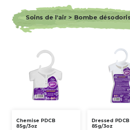
Soins de l'air > Bombe désodori
Chemise PDCB
Dressed PDCB
85g/3oz
85g/3oz