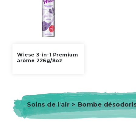
Wiese 3-in-1 Premium
arôme 226g/8oz
Soins de l'air > Bombe désodor