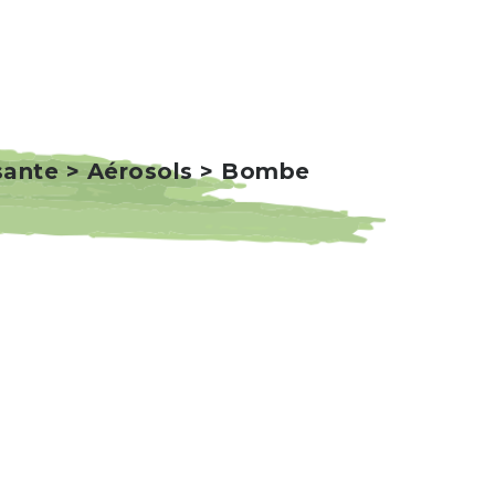
isante > Aérosols > Bombe