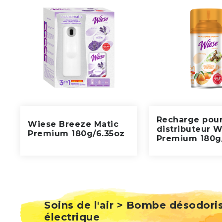
Recharge pou
Wiese Breeze Matic
distributeur 
Premium 180g/6.35oz
Premium 180g
Soins de l'air > Bombe désodori
électrique