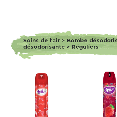
Soins de l'air > Bombe désodor
désodorisante > Réguliers