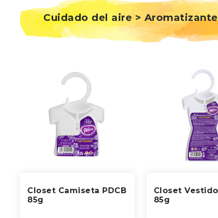
Cuidado del aire > Aromatizante
Closet Camiseta PDCB
Closet Vestid
85g
85g