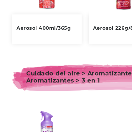
Aerosol 400ml/365g
Aerosol 226g/
Cuidado del aire > Aromatizante
Aromatizantes > 3 en 1