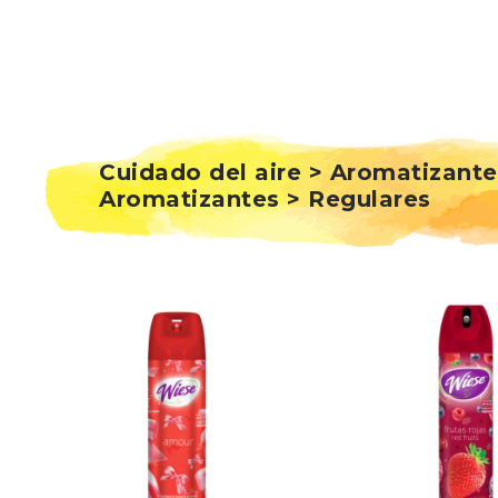
Cuidado del aire > Aromatizante
Aromatizantes > Regulares