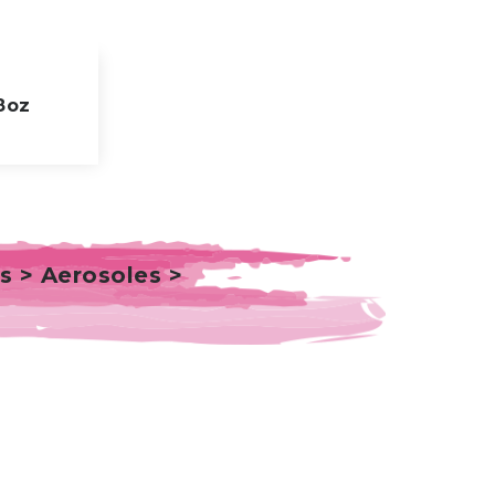
8oz
s > Aerosoles >