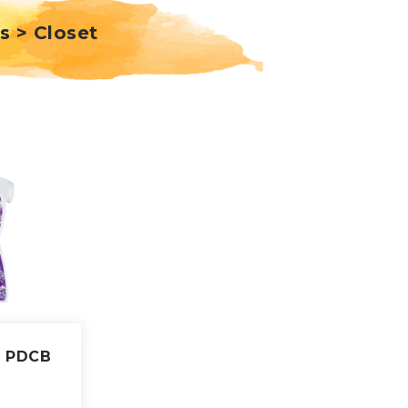
s > Closet
o PDCB