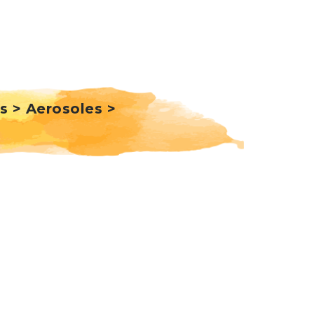
s > Aerosoles >