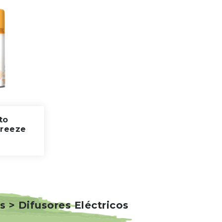
to
Breeze
s > Difusores Eléctricos